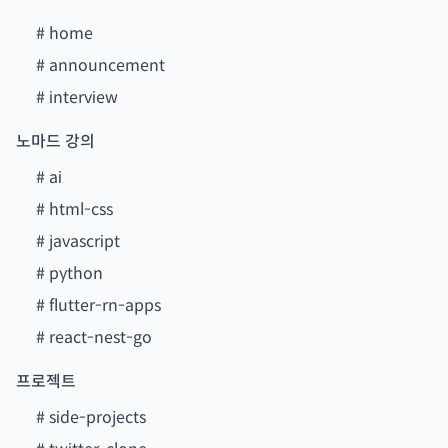
#
home
#
announcement
#
interview
노마드 강의
#
ai
#
html-css
#
javascript
#
python
#
flutter-rn-apps
#
react-nest-go
프로젝트
#
side-projects