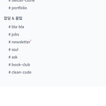
#
twitter-clone
#
portfolio
잡담 & 꿀팁
#
bla-bla
#
jobs
#
newsletter
#
ssul
#
ask
#
book-club
#
clean-code