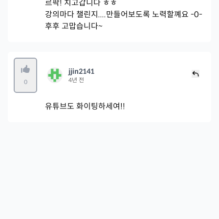
르팍! 치고갑니다 ㅎㅎ
강의마다 챌린지....만들어보도록 노력할꼐요 -0-
후후 고맙습니다~
jjin2141
4년 전
0
유튜브도 화이팅하세여!!