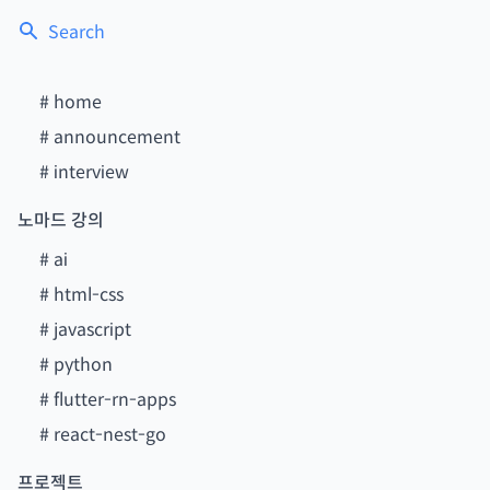
Search
#
home
#
announcement
#
interview
노마드 강의
#
ai
#
html-css
#
javascript
#
python
#
flutter-rn-apps
#
react-nest-go
프로젝트