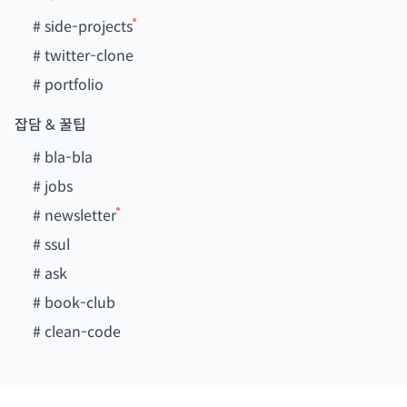
#
side-projects
#
twitter-clone
#
portfolio
잡담 & 꿀팁
#
bla-bla
#
jobs
#
newsletter
#
ssul
#
ask
#
book-club
#
clean-code