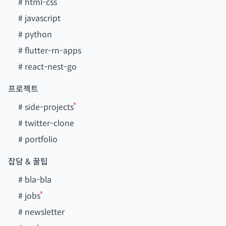
#
html-css
#
javascript
#
python
#
flutter-rn-apps
#
react-nest-go
프로젝트
#
side-projects
#
twitter-clone
#
portfolio
잡담 & 꿀팁
#
bla-bla
#
jobs
#
newsletter