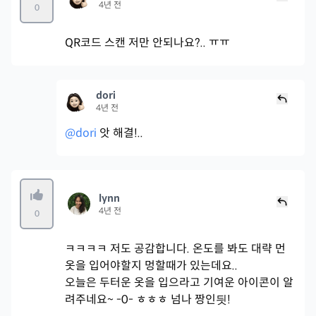
4년 전
0
QR코드 스캔 저만 안되나요?.. ㅠㅠ
dori
4년 전
@dori
앗 해결!..
lynn
4년 전
0
ㅋㅋㅋㅋ 저도 공감합니다. 온도를 봐도 대략 먼
옷을 입어야할지 멍할때가 있는데요..
오늘은 두터운 옷을 입으라고 기여운 아이콘이 알
려주네요~ -0- ㅎㅎㅎ 넘나 짱인딋!