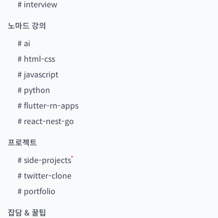
#
interview
노마드 강의
#
ai
#
html-css
#
javascript
#
python
#
flutter-rn-apps
#
react-nest-go
프로젝트
#
side-projects
#
twitter-clone
#
portfolio
잡담 & 꿀팁