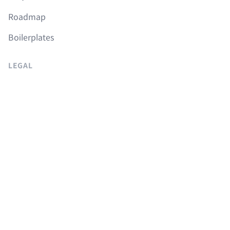
Roadmap
Boilerplates
LEGAL
이용약관
개인정보취급방침
취소 및 환불정책
COURSES
Langchain 강의
Supabase 강의
NextJS 무료 강의