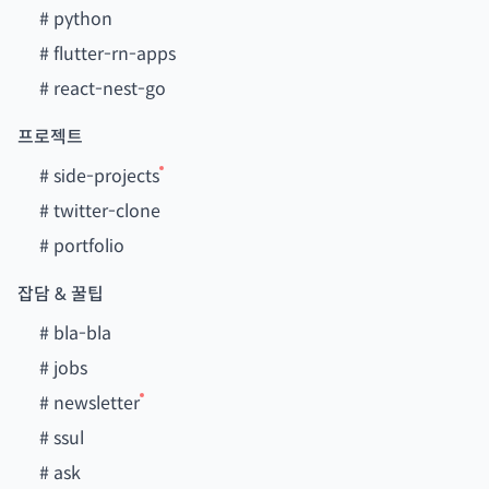
#
python
#
flutter-rn-apps
#
react-nest-go
프로젝트
#
side-projects
#
twitter-clone
#
portfolio
잡담 & 꿀팁
#
bla-bla
#
jobs
#
newsletter
#
ssul
#
ask