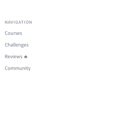
NAVIGATION
Courses
Challenges
Reviews 🔥
Community
FAQ
Roadmap
Boilerplates
LEGAL
이용약관