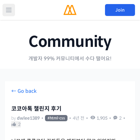
Join
Community
개발자 99% 커뮤니티에서 수다 떨어요!
← Go back
코코아톡 챌린지 후기
by
dwlee1389
•
•
4년 전
•
1,905
•
2
•
#
html-css
2