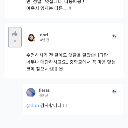
면..정말...멋집니다. 따봉따봉!!
여윽시 영재는 다른.....!!
dori
4년 전
0
수정하시기 전 글에도 댓글을 달았습니다만
너무나 대단하시고요.. 중학교에서 꼭 마음 맞는
코메 찾으시길!!! 😆
fleras
4년 전
@dori
감사합니다 🙇‍♂️