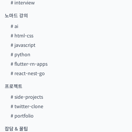
#
interview
노마드 강의
#
ai
#
html-css
#
javascript
#
python
#
flutter-rn-apps
#
react-nest-go
프로젝트
#
side-projects
#
twitter-clone
#
portfolio
잡담 & 꿀팁