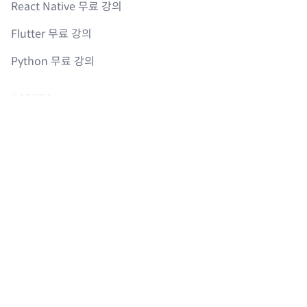
React Native 무료 강의
Flutter 무료 강의
Python 무료 강의
AGENTS
sitemap.md
llms.txt
Instagram
Youtube
Facebook
GitHub
© 2017-
2026
Nomad Company. All rights reserved.