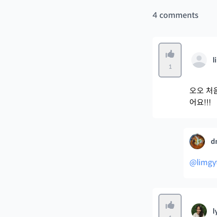
4
comments
l
1
오오 처
어요!!!
d
@limgy
l