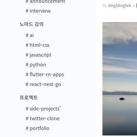
#
announcement
by
dngldnglek
•
#
interview
노마드 강의
#
ai
#
html-css
#
javascript
#
python
#
flutter-rn-apps
#
react-nest-go
프로젝트
#
side-projects
#
twitter-clone
#
portfolio