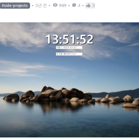
•
5년 전
•
949
•
4
•
5
#
side-projects