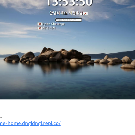
L
me-home.dngldngl.repl.co/