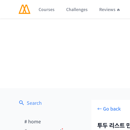
Courses
Challenges
Reviews 🔥
Search
← Go back
#
home
투두 리스트 