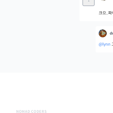
1
크으..
d
@lynn
NOMAD CODERS