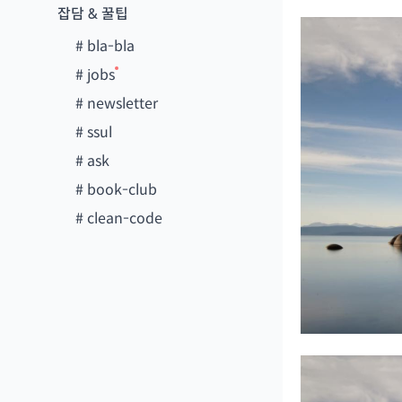
잡담 & 꿀팁
#
bla-bla
#
jobs
#
newsletter
#
ssul
#
ask
#
book-club
#
clean-code