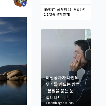
[EVENT] AI 부터 1인 개발까지,
1:1 맞춤 설계 받기!
비전공자가 나만의
무기를 만드는 방법,
“본질을 묻는 눈”
입니다!
1 month ago
•
👀
588