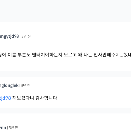
imgytjd98
|
5년 전
음에 이름 부분도 엔터쳐야하는지 모르고 왜 나는 인사안해주지...했
ngldnglek
|
5년 전
tjd98
해보셨다니 감사합니다
ynn
|
5년 전