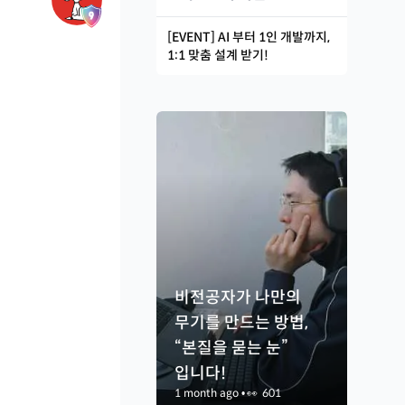
[EVENT] AI 부터 1인 개발까지,
1:1 맞춤 설계 받기!
비전공자가 나만의
무기를 만드는 방법,
“본질을 묻는 눈”
입니다!
1 month ago
•
👀
601