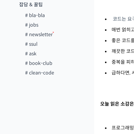
잡담 & 꿀팁
#
bla-bla
코드는 요
#
jobs
매번 얽히고
#
newsletter
좋은 코드를
#
ssul
깨끗한 코드는
#
ask
중복을 피하
#
book-club
#
clean-code
급하다면, 서
오늘 읽은 소감은
프로그래밍