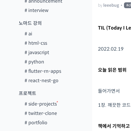
#
announcement
by
leeebug
•
#
c
#
interview
노마드 강의
TIL (Today I L
#
ai
#
html-css
2022.02.19
#
javascript
#
python
오늘 읽은 범위
#
flutter-rn-apps
#
react-nest-go
들어가면서
프로젝트
#
side-projects
1장. 깨끗한 코드
#
twitter-clone
#
portfolio
책에서 기억하고 