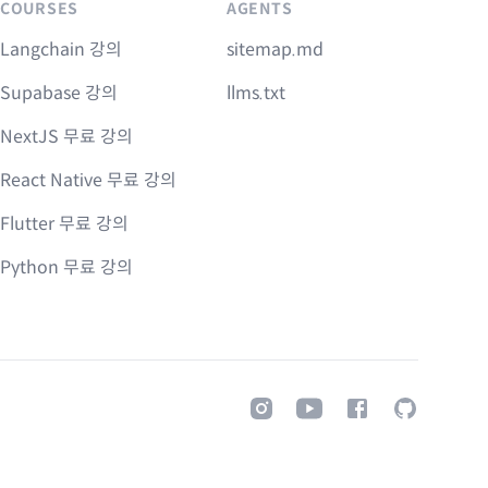
COURSES
AGENTS
Langchain 강의
sitemap.md
Supabase 강의
llms.txt
NextJS 무료 강의
React Native 무료 강의
Flutter 무료 강의
Python 무료 강의
Instagram
Youtube
Facebook
GitHub