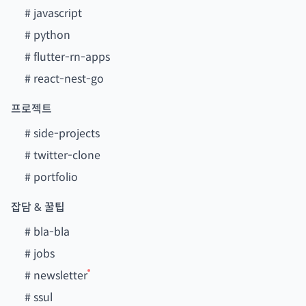
#
javascript
#
python
#
flutter-rn-apps
#
react-nest-go
프로젝트
#
side-projects
#
twitter-clone
#
portfolio
잡담 & 꿀팁
#
bla-bla
#
jobs
#
newsletter
#
ssul