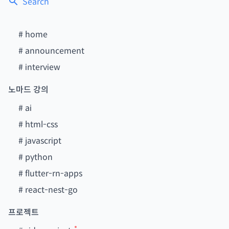
Search
#
home
#
announcement
#
interview
노마드 강의
#
ai
#
html-css
#
javascript
#
python
#
flutter-rn-apps
#
react-nest-go
프로젝트