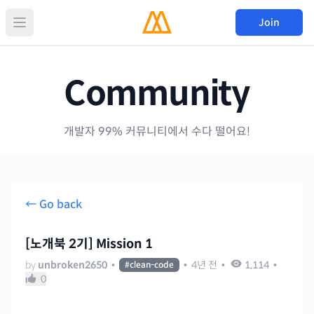
Join
Community
개발자 99% 커뮤니티에서 수다 떨어요!
← Go back
[노개북 2기] Mission 1
by
unbroken2650
•
•
4년 전
•
1,114
•
#
clean-code
0