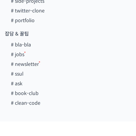
#
side-projects
#
twitter-clone
#
portfolio
잡담 & 꿀팁
#
bla-bla
#
jobs
#
newsletter
#
ssul
#
ask
#
book-club
#
clean-code