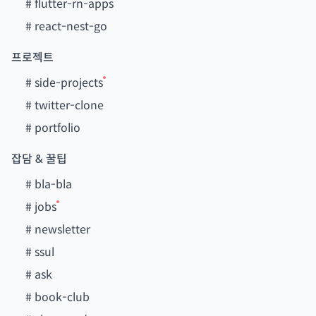
#
flutter-rn-apps
#
react-nest-go
프로젝트
#
side-projects
#
twitter-clone
#
portfolio
잡담 & 꿀팁
#
bla-bla
#
jobs
#
newsletter
#
ssul
#
ask
#
book-club