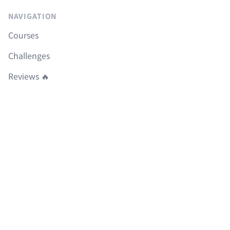
NAVIGATION
Courses
Challenges
Reviews 🔥
Community
FAQ
Roadmap
Boilerplates
LEGAL
이용약관
개인정보취급방침