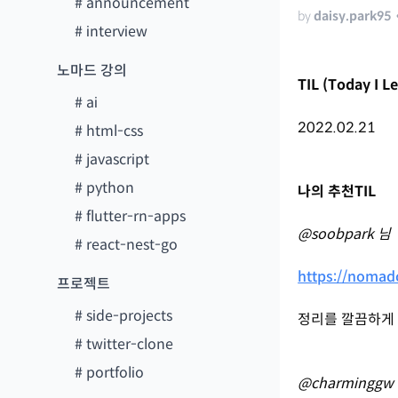
#
announcement
by
daisy.park95
#
interview
노마드 강의
TIL (Today I L
#
ai
2022.02.21
#
html-css
#
javascript
#
python
나의 추천TIL
#
flutter-rn-apps
@soobpark 님
#
react-nest-go
https://nomad
프로젝트
#
side-projects
정리를 깔끔하게
#
twitter-clone
#
portfolio
@charminggw