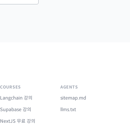
COURSES
AGENTS
Langchain 강의
sitemap.md
Supabase 강의
llms.txt
NextJS 무료 강의