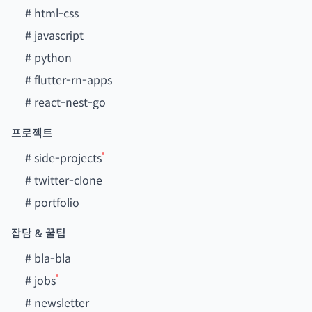
#
html-css
#
javascript
#
python
#
flutter-rn-apps
#
react-nest-go
프로젝트
#
side-projects
#
twitter-clone
#
portfolio
잡담 & 꿀팁
#
bla-bla
#
jobs
#
newsletter