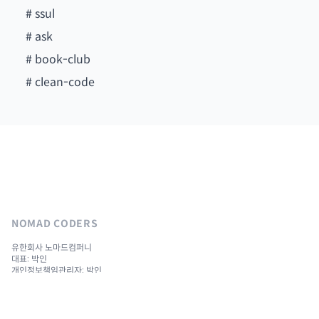
#
ssul
#
ask
#
book-club
#
clean-code
NOMAD CODERS
유한회사 노마드컴퍼니
대표: 박인
개인정보책임관리자: 박인
사업자번호: 301-88-01666
주소: 서울시 마포구 백범로 8, 532호
-
원격평생교육원: 서울시 서부교육지원청(제2020-13호)