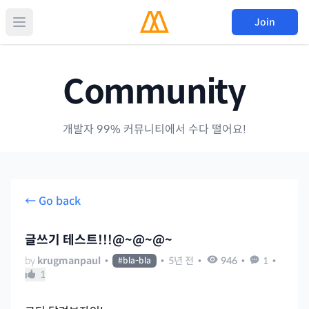
Join
Community
개발자 99% 커뮤니티에서 수다 떨어요!
← Go back
글쓰기 테스트!!!@~@~@~
by
krugmanpaul
•
•
5년 전
•
946
•
1
•
#
bla-bla
1