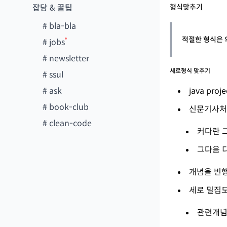
잡담 & 꿀팁
형식맞추기
#
bla-bla
적절한 형식은 
#
jobs
#
newsletter
세로형식 맞추기
#
ssul
#
ask
java pr
#
book-club
신문기사
#
clean-code
커다란 
그다음 
개념을 빈
세로 밀집
관련개념