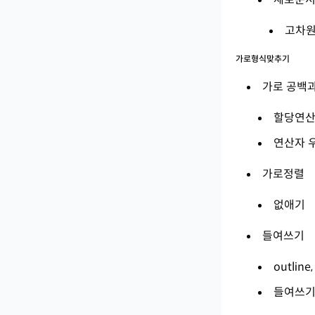
고차원
가로형식맞추기
가로 공백
할당연산
연산자 
가로정렬
없애기
들여쓰기
outline
들여쓰기