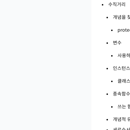
수직거리
개념을 찾
prot
변수
사용하
인스턴스
클래스
종속함
쓰는 
개념적 
세로순