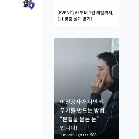
[EVENT] AI 부터 1인 개발까지,
1:1 맞춤 설계 받기!
비전공자가 나만의
무기를 만드는 방법,
“본질을 묻는 눈”
입니다!
1 month ago
•
👀
588