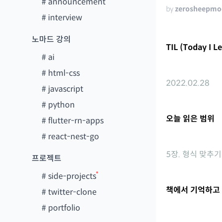
#
announcement
by
zerosheepmo
#
interview
노마드 강의
TIL (Today I L
#
ai
#
html-css
2022.02.28
#
javascript
#
python
오늘 읽은 범위
#
flutter-rn-apps
#
react-nest-go
5장. 형식 맞추기
프로젝트
#
side-projects
책에서 기억하고 
#
twitter-clone
#
portfolio