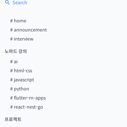
Search
#
home
#
announcement
#
interview
노마드 강의
#
ai
#
html-css
#
javascript
#
python
#
flutter-rn-apps
#
react-nest-go
프로젝트