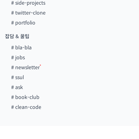
#
side-projects
#
twitter-clone
#
portfolio
잡담 & 꿀팁
#
bla-bla
#
jobs
#
newsletter
#
ssul
#
ask
#
book-club
#
clean-code