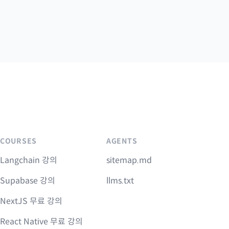
COURSES
AGENTS
Langchain 강의
sitemap.md
Supabase 강의
llms.txt
NextJS 무료 강의
React Native 무료 강의