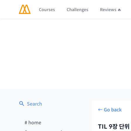
Courses
Challenges
Reviews 🔥
Search
← Go back
#
home
TIL 9장 단