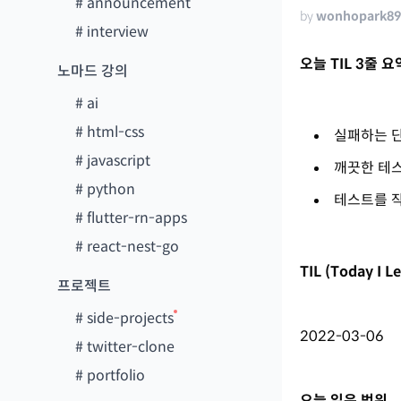
#
announcement
by
wonhopark8
#
interview
오늘 TIL 3줄 요
노마드 강의
#
ai
#
html-css
실패하는 단
#
javascript
깨끗한 테
#
python
테스트를 
#
flutter-rn-apps
#
react-nest-go
TIL (Today I 
프로젝트
#
side-projects
2022-03-06
#
twitter-clone
#
portfolio
오늘 읽은 범위