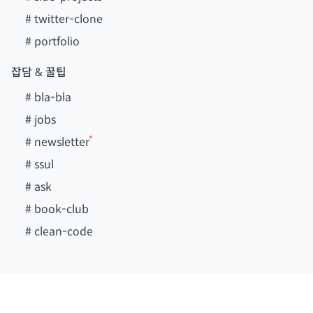
#
twitter-clone
#
portfolio
잡담 & 꿀팁
#
bla-bla
#
jobs
#
newsletter
#
ssul
#
ask
#
book-club
#
clean-code