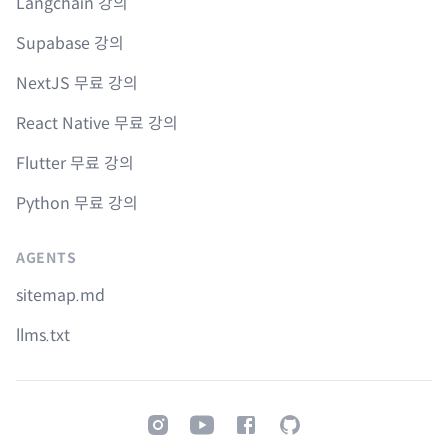
Langchain 강의
Supabase 강의
NextJS 무료 강의
React Native 무료 강의
Flutter 무료 강의
Python 무료 강의
AGENTS
sitemap.md
llms.txt
Instagram
Youtube
Facebook
GitHub