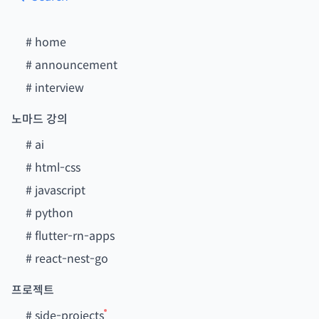
#
home
#
announcement
#
interview
노마드 강의
#
ai
#
html-css
#
javascript
#
python
#
flutter-rn-apps
#
react-nest-go
프로젝트
#
side-projects