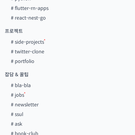
#
flutter-rn-apps
#
react-nest-go
프로젝트
#
side-projects
#
twitter-clone
#
portfolio
잡담 & 꿀팁
#
bla-bla
#
jobs
#
newsletter
#
ssul
#
ask
#
book-club