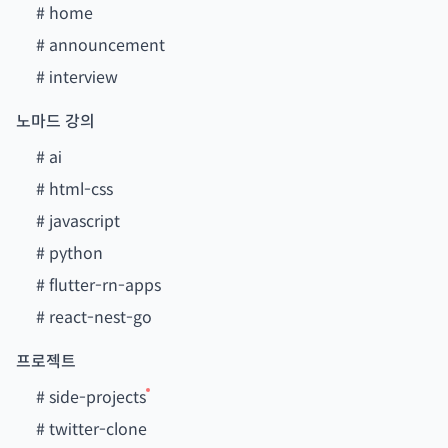
#
home
#
announcement
#
interview
노마드 강의
#
ai
#
html-css
#
javascript
#
python
#
flutter-rn-apps
#
react-nest-go
프로젝트
#
side-projects
#
twitter-clone