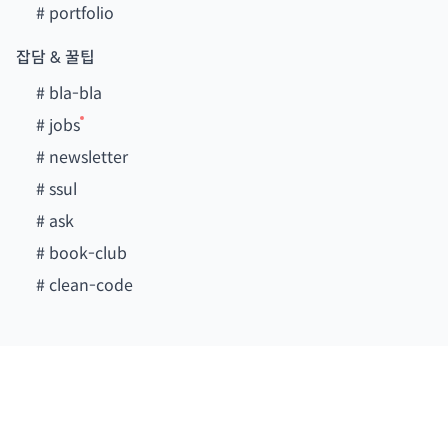
#
portfolio
잡담 & 꿀팁
#
bla-bla
#
jobs
#
newsletter
#
ssul
#
ask
#
book-club
#
clean-code