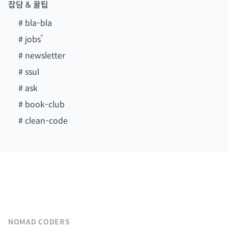
잡담 & 꿀팁
#
bla-bla
#
jobs
#
newsletter
#
ssul
#
ask
#
book-club
#
clean-code
NOMAD CODERS