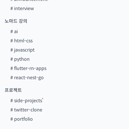
#
interview
노마드 강의
#
ai
#
html-css
#
javascript
#
python
#
flutter-rn-apps
#
react-nest-go
프로젝트
#
side-projects
#
twitter-clone
#
portfolio