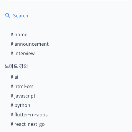
Search
#
home
#
announcement
#
interview
노마드 강의
#
ai
#
html-css
#
javascript
#
python
#
flutter-rn-apps
#
react-nest-go