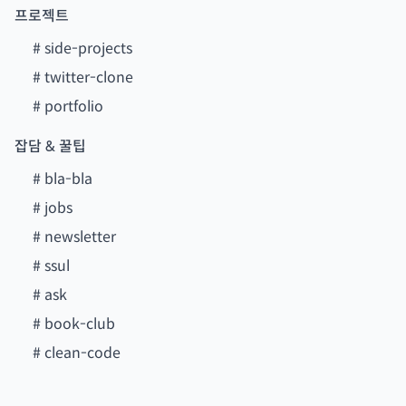
프로젝트
#
side-projects
#
twitter-clone
#
portfolio
잡담 & 꿀팁
#
bla-bla
#
jobs
#
newsletter
#
ssul
#
ask
#
book-club
#
clean-code