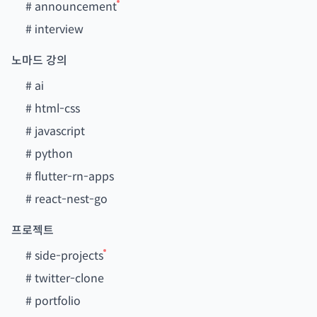
#
announcement
#
interview
노마드 강의
#
ai
#
html-css
#
javascript
#
python
#
flutter-rn-apps
#
react-nest-go
프로젝트
#
side-projects
#
twitter-clone
#
portfolio