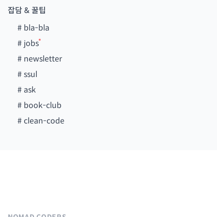
잡담 & 꿀팁
#
bla-bla
#
jobs
#
newsletter
#
ssul
#
ask
#
book-club
#
clean-code
NOMAD CODERS