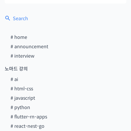
Search
#
home
#
announcement
#
interview
노마드 강의
#
ai
#
html-css
#
javascript
#
python
#
flutter-rn-apps
#
react-nest-go