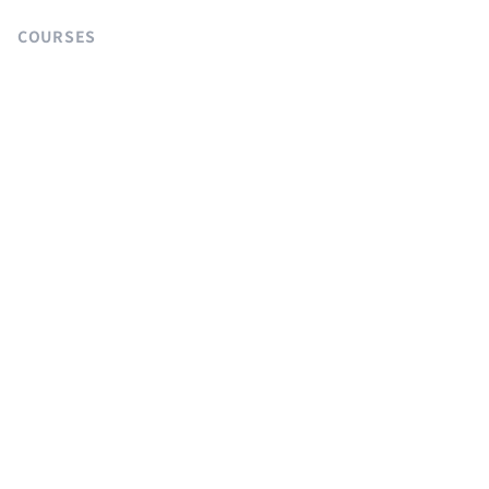
COURSES
Langchain 강의
Supabase 강의
NextJS 무료 강의
React Native 무료 강의
Flutter 무료 강의
Python 무료 강의
AGENTS
sitemap.md
llms.txt