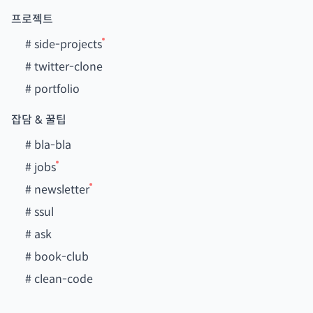
프로젝트
#
side-projects
#
twitter-clone
#
portfolio
잡담 & 꿀팁
#
bla-bla
#
jobs
#
newsletter
#
ssul
#
ask
#
book-club
#
clean-code