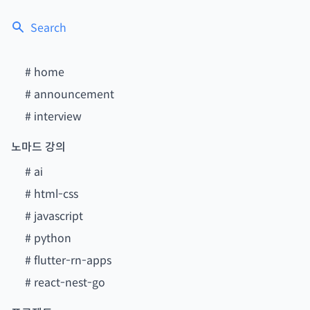
Search
#
home
#
announcement
#
interview
노마드 강의
#
ai
#
html-css
#
javascript
#
python
#
flutter-rn-apps
#
react-nest-go