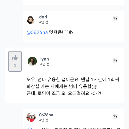
dori
4년 전
@0626na
멋져용! ^^)b
lynn
4년 전
2
오우. 넘나 유용한 맵이군요. 맨날 1시간에 1회씩
화장실 가는 저에게는 넘나 유용할딋!
근데..로딩이 조금 오..오래걸려요 -0-?!
0626na
4년 전