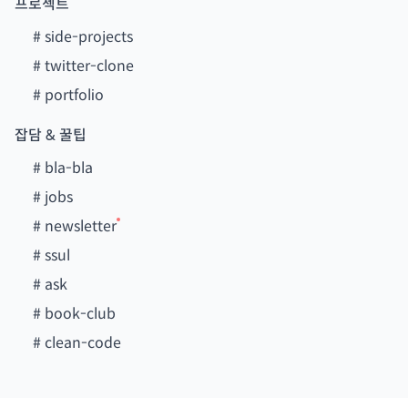
프로젝트
#
side-projects
#
twitter-clone
#
portfolio
잡담 & 꿀팁
#
bla-bla
#
jobs
#
newsletter
#
ssul
#
ask
#
book-club
#
clean-code