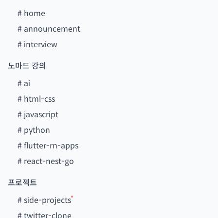
#
home
#
announcement
#
interview
노마드 강의
#
ai
#
html-css
#
javascript
#
python
#
flutter-rn-apps
#
react-nest-go
프로젝트
#
side-projects
#
twitter-clone