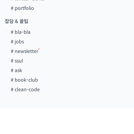
#
portfolio
잡담 & 꿀팁
#
bla-bla
#
jobs
#
newsletter
#
ssul
#
ask
#
book-club
#
clean-code