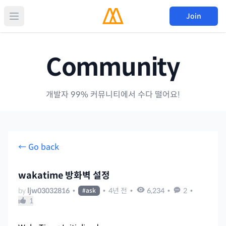
Join
Community
개발자 99% 커뮤니티에서 수다 떨어요!
← Go back
wakatime 방화벽 설정
by
ljw03032816
•
•
4년 전
•
6,234
•
2
•
#
ask
1