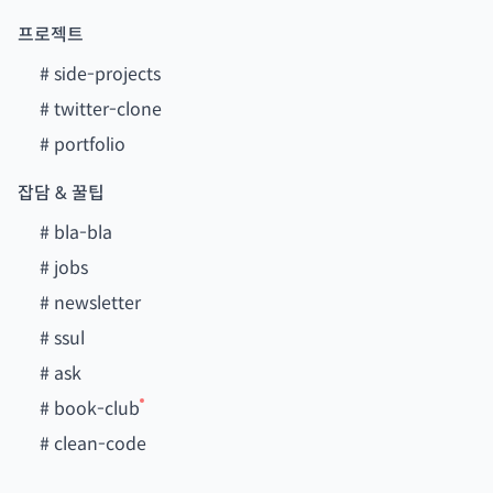
프로젝트
#
side-projects
#
twitter-clone
#
portfolio
잡담 & 꿀팁
#
bla-bla
#
jobs
#
newsletter
#
ssul
#
ask
#
book-club
#
clean-code