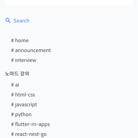
Search
#
home
#
announcement
#
interview
노마드 강의
#
ai
#
html-css
#
javascript
#
python
#
flutter-rn-apps
#
react-nest-go