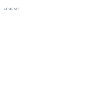
COURSES
Langchain 강의
Supabase 강의
NextJS 무료 강의
React Native 무료 강의
Flutter 무료 강의
Python 무료 강의
AGENTS
sitemap.md
llms.txt