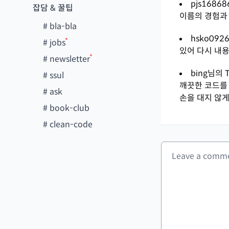
pjs16868
잡담 & 꿀팁
이름의 경험과
#
bla-bla
hsko0926
#
jobs
있어 다시 내용
#
newsletter
bing님의 T
#
ssul
깨끗한 코드를 
#
ask
손을 대지 않
#
book-club
#
clean-code