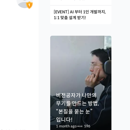
[EVENT] AI 부터 1인 개발까지,
1:1 맞춤 설계 받기!
비전공자가 나만의
무기를 만드는 방법,
“본질을 묻는 눈”
입니다!
1 month ago
•
👀
596