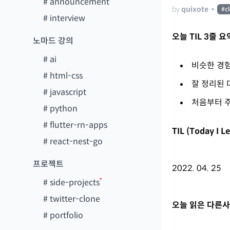
#
announcement
by
quixote
•
#
c
#
interview
오늘 TIL 3줄 요
노마드 강의
#
ai
비슷한 경
#
html-css
잘 정리된 
#
javascript
처음부터 
#
python
#
flutter-rn-apps
TIL (Today I 
#
react-nest-go
프로젝트
2022. 04. 25
#
side-projects
#
twitter-clone
오늘 읽은 다른사
#
portfolio