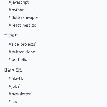
#
javascript
#
python
#
flutter-rn-apps
#
react-nest-go
프로젝트
#
side-projects
#
twitter-clone
#
portfolio
잡담 & 꿀팁
#
bla-bla
#
jobs
#
newsletter
#
ssul