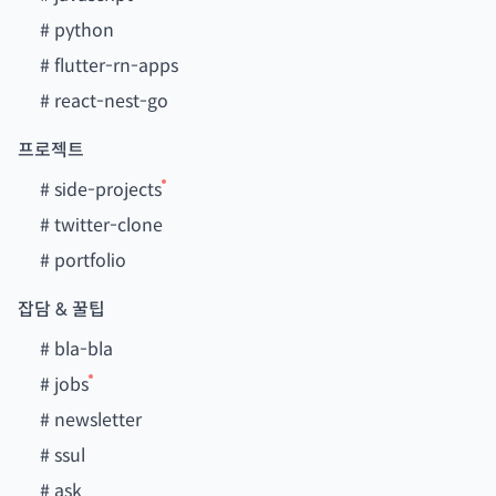
#
python
#
flutter-rn-apps
#
react-nest-go
프로젝트
#
side-projects
#
twitter-clone
#
portfolio
잡담 & 꿀팁
#
bla-bla
#
jobs
#
newsletter
#
ssul
#
ask