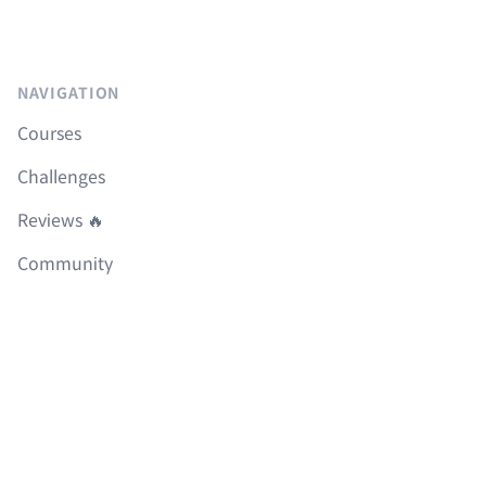
NAVIGATION
Courses
Challenges
Reviews 🔥
Community
FAQ
Roadmap
Boilerplates
LEGAL