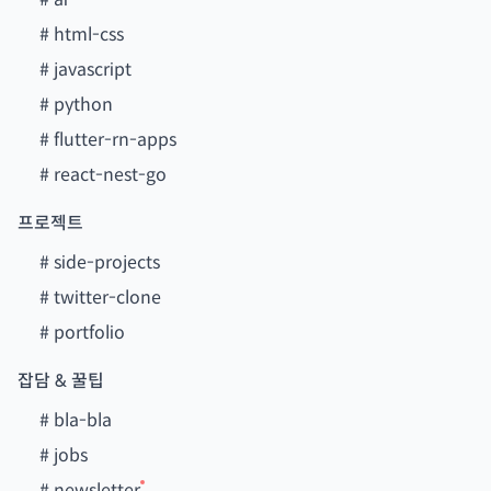
#
html-css
#
javascript
#
python
#
flutter-rn-apps
#
react-nest-go
프로젝트
#
side-projects
#
twitter-clone
#
portfolio
잡담 & 꿀팁
#
bla-bla
#
jobs
#
newsletter