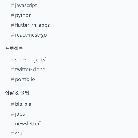
#
javascript
#
python
#
flutter-rn-apps
#
react-nest-go
프로젝트
#
side-projects
#
twitter-clone
#
portfolio
잡담 & 꿀팁
#
bla-bla
#
jobs
#
newsletter
#
ssul