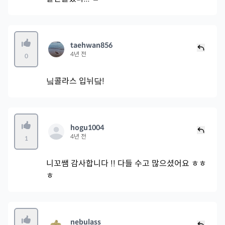
taehwan856
4년 전
0
닠콜라스 입뉘닼!
hogu1004
4년 전
1
니꼬쌤 감사합니다 !! 다들 수고 많으셨어요 ㅎㅎ
ㅎ
nebulass