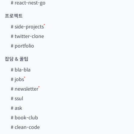
#
react-nest-go
프로젝트
#
side-projects
#
twitter-clone
#
portfolio
잡담 & 꿀팁
#
bla-bla
#
jobs
#
newsletter
#
ssul
#
ask
#
book-club
#
clean-code