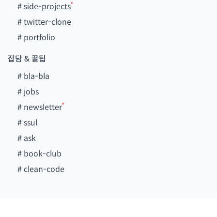
#
side-projects
#
twitter-clone
#
portfolio
잡담 & 꿀팁
#
bla-bla
#
jobs
#
newsletter
#
ssul
#
ask
#
book-club
#
clean-code