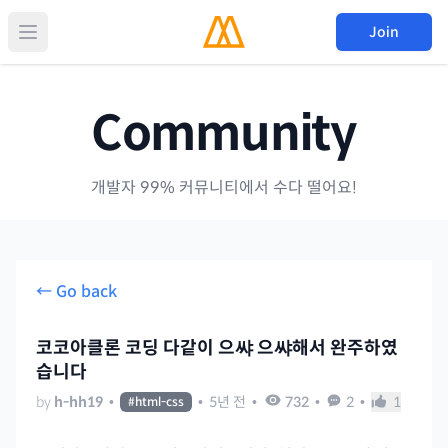
Join
Community
개발자 99% 커뮤니티에서 수다 떨어요!
← Go back
코코아클론 코딩 다같이 으쌰 으쌰해서 완주하였
습니다
by
h-hh19
•
•
5년 전
•
732
•
2
•
1
#
html-css