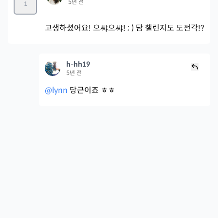
5년 전
1
고생하셨어요! 으쌰으쌰! ; ) 담 챌린지도 도전각!?
h-hh19
5년 전
@lynn
당근이죠 ㅎㅎ