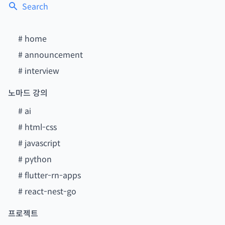
Search
#
home
#
announcement
#
interview
노마드 강의
#
ai
#
html-css
#
javascript
#
python
#
flutter-rn-apps
#
react-nest-go
프로젝트