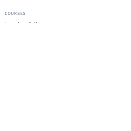
COURSES
Langchain 강의
Supabase 강의
NextJS 무료 강의
React Native 무료 강의
Flutter 무료 강의
Python 무료 강의
AGENTS
sitemap.md
llms.txt