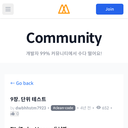
Join
Community
개발자 99% 커뮤니티에서 수다 떨어요!
← Go back
9장. 단위 테스트
by
dwbhhstm7923
•
•
4년 전
•
652
•
#
clean-code
0