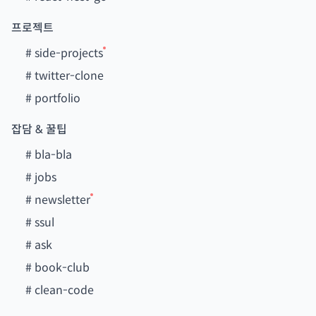
프로젝트
#
side-projects
#
twitter-clone
#
portfolio
잡담 & 꿀팁
#
bla-bla
#
jobs
#
newsletter
#
ssul
#
ask
#
book-club
#
clean-code