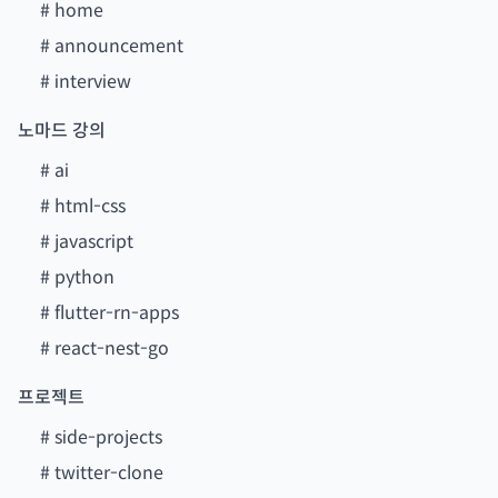
#
home
#
announcement
#
interview
노마드 강의
#
ai
#
html-css
#
javascript
#
python
#
flutter-rn-apps
#
react-nest-go
프로젝트
#
side-projects
#
twitter-clone