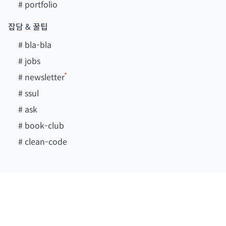
#
portfolio
잡담 & 꿀팁
#
bla-bla
#
jobs
#
newsletter
#
ssul
#
ask
#
book-club
#
clean-code