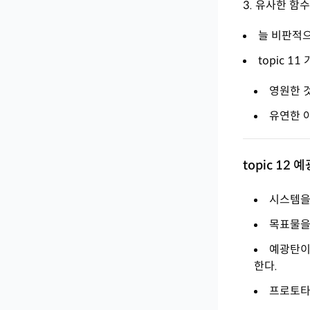
유사한 함수
늘 비판적
topic 11
영원한 것
유연한 아
topic 12 
시스템을
목표물을
예광탄이
한다.
프로토타