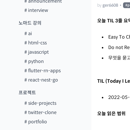
#
announcement
by
ger6608
•
#
p
#
interview
오늘 TIL 3줄 요
노마드 강의
#
ai
Easy To C
#
html-css
Do not Re
#
javascript
무엇을 묻고
#
python
#
flutter-rn-apps
#
react-nest-go
TIL (Today I 
프로젝트
2022-05
#
side-projects
#
twitter-clone
오늘 읽은 범위
#
portfolio