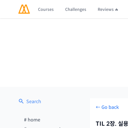
Courses
Challenges
Reviews 🔥
Search
← Go back
#
home
TIL 2장. 