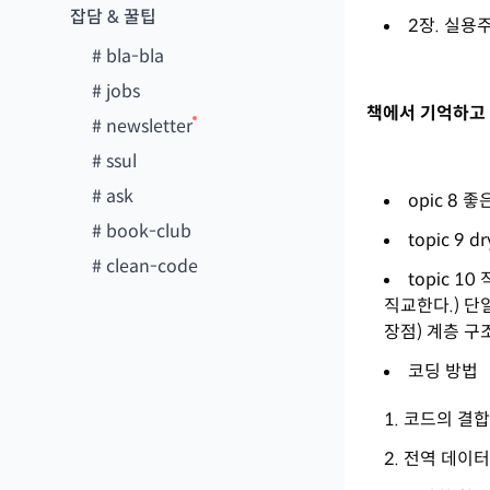
잡담 & 꿀팁
2장. 실용
#
bla-bla
#
jobs
책에서 기억하고 
#
newsletter
#
ssul
#
ask
opic 8 좋
#
book-club
topic 9 
#
clean-code
topic 
직교한다.) 
장점) 계층 구
코딩 방법
코드의 결합
전역 데이터