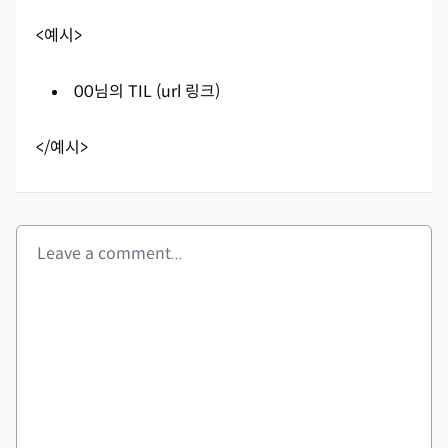
<예시>
00님의 TIL (url 링크)
</예시>