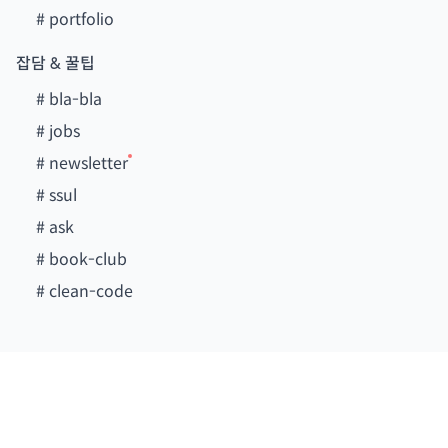
#
portfolio
잡담 & 꿀팁
#
bla-bla
#
jobs
#
newsletter
#
ssul
#
ask
#
book-club
#
clean-code