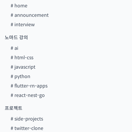
#
home
#
announcement
#
interview
노마드 강의
#
ai
#
html-css
#
javascript
#
python
#
flutter-rn-apps
#
react-nest-go
프로젝트
#
side-projects
#
twitter-clone