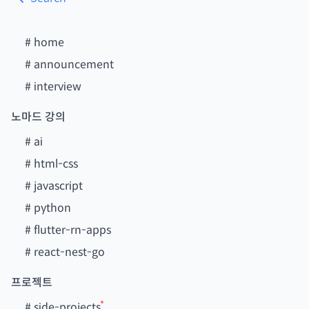
#
home
#
announcement
#
interview
노마드 강의
#
ai
#
html-css
#
javascript
#
python
#
flutter-rn-apps
#
react-nest-go
프로젝트
#
side-projects