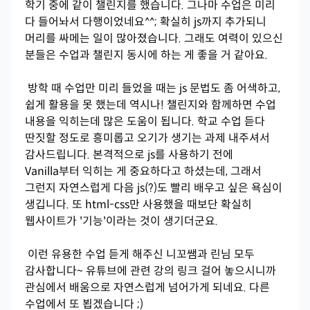
학기 중에 같이 챌린지를 했습니다. 그나마 수업은 미리
다 들어놔서 다행이었네요^^; 확실히 js까지 추가되니
머리를 싸메는 일이 많아졌습니다. 그래도 여력이 있으신
분들은 수업과 챌린지 동시에 하는 게 좋을 거 같아요.
방학 때 수업만 미리 들었을 때는 js 문법도 좀 어색하고,
쉽게 활용을 못 했는데 역시나! 챌린지와 함께하면 수업
내용을 익히는데 많은 도움이 됩니다. 학교 수업 듣다
딴짓할 정도로 흥미롭고 오기가 생기는 과제 내주셔서
감사드립니다. 본격적으로 js를 사용하기 전에
Vanilla부터 익히는 게 중요하다고 하셨는데, 그래서
그런지 자연스럽게 다음 js(?)도 빨리 배우고 싶은 욕심이
생깁니다. 또 html-css만 사용했을 때보단 확실히
웹사이트가 '기능'이라는 것이 생기더군요.
이런 유용한 수업 듣게 해주신 니꼬쌤과 린님 모두
감사합니다~ 유튜브에 관련 강의 링크 걸어 놓으시니까
관심에서 배움으로 자연스럽게 넘어가게 되네요. 다른
수업에서 또 뵙겠습니다 ;)