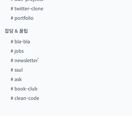
#
twitter-clone
#
portfolio
잡담 & 꿀팁
#
bla-bla
#
jobs
#
newsletter
#
ssul
#
ask
#
book-club
#
clean-code