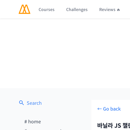
Courses
Challenges
Reviews 🔥
Search
← Go back
#
home
바닐라 JS 챌