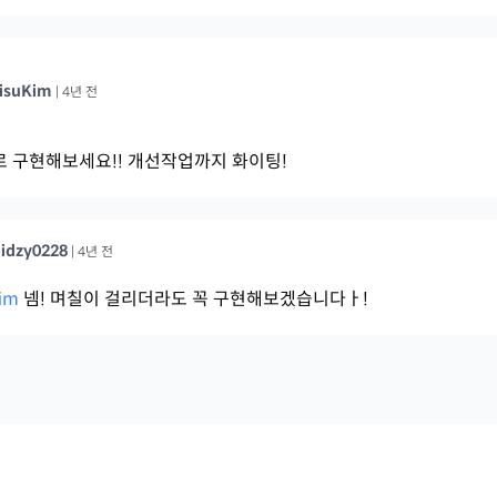
isuKim
|
4년 전
로 구현해보세요!! 개선작업까지 화이팅!
idzy0228
|
4년 전
im
넴! 며칠이 걸리더라도 꼭 구현해보겠습니다ㅏ!