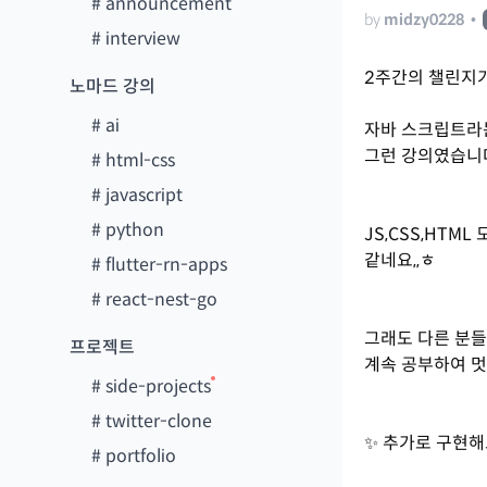
#
announcement
by
midzy0228
•
#
interview
2주간의 챌린지가
노마드 강의
#
ai
자바 스크립트라는
그런 강의였습니
#
html-css
#
javascript
#
python
JS,CSS,HT
같네요,,ㅎ
#
flutter-rn-apps
#
react-nest-go
그래도 다른 분들
프로젝트
계속 공부하여 멋
#
side-projects
#
twitter-clone
✨ 추가로 구현해
#
portfolio