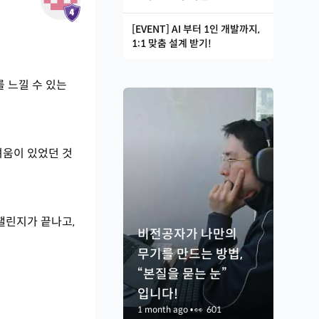
[EVENT] AI 부터 1인 개발까지,
1:1 맞춤 설계 받기!
 느낄 수 있는
려움이 있었던 것
챌린지가 끝나고,
비전공자가 나만의
무기를 만드는 방법,
“본질을 묻는 눈”
입니다!
1 month ago
•
👀
601