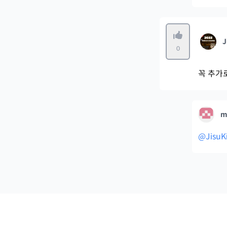
J
0
꼭 추가
m
@JisuK