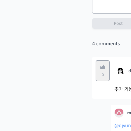
Post
4
comments
d
0
추가 기
m
@djyu