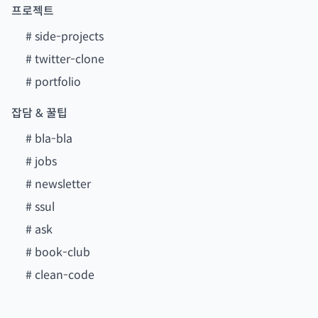
프로젝트
#
side-projects
#
twitter-clone
#
portfolio
잡담 & 꿀팁
#
bla-bla
#
jobs
#
newsletter
#
ssul
#
ask
#
book-club
#
clean-code