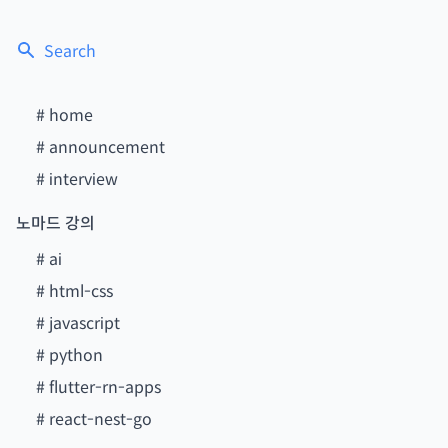
Search
#
home
#
announcement
#
interview
노마드 강의
#
ai
#
html-css
#
javascript
#
python
#
flutter-rn-apps
#
react-nest-go