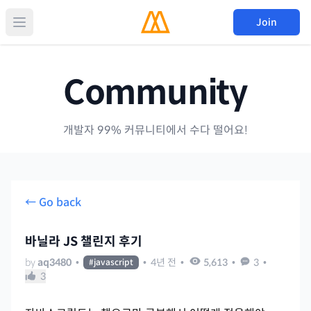
Join
Community
개발자 99% 커뮤니티에서 수다 떨어요!
← Go back
바닐라 JS 챌린지 후기
by
aq3480
•
•
4년 전
•
5,613
•
3
•
#
javascript
3