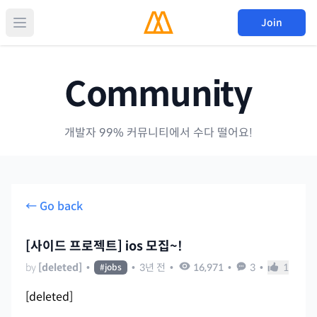
Join
Community
개발자 99% 커뮤니티에서 수다 떨어요!
← Go back
[사이드 프로젝트] ios 모집~!
by
[deleted]
•
•
3년 전
•
16,971
•
3
•
1
#
jobs
[deleted]