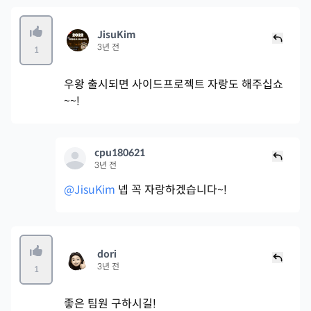
JisuKim
3년 전
1
우왕 출시되면 사이드프로젝트 자랑도 해주십쇼
~~!
cpu180621
3년 전
@JisuKim
넵 꼭 자랑하겠습니다~!
dori
3년 전
1
좋은 팀원 구하시길!