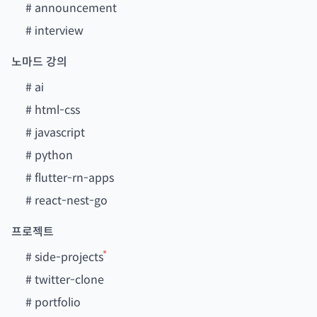
#
announcement
#
interview
노마드 강의
#
ai
#
html-css
#
javascript
#
python
#
flutter-rn-apps
#
react-nest-go
프로젝트
#
side-projects
#
twitter-clone
#
portfolio