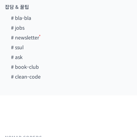
잡담 & 꿀팁
#
bla-bla
#
jobs
#
newsletter
#
ssul
#
ask
#
book-club
#
clean-code