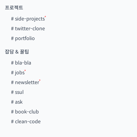
프로젝트
#
side-projects
#
twitter-clone
#
portfolio
잡담 & 꿀팁
#
bla-bla
#
jobs
#
newsletter
#
ssul
#
ask
#
book-club
#
clean-code