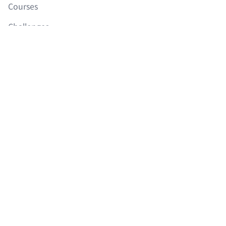
Courses
Challenges
Reviews 🔥
Community
FAQ
Roadmap
Boilerplates
LEGAL
이용약관
개인정보취급방침
취소 및 환불정책