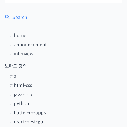
Search
#
home
#
announcement
#
interview
노마드 강의
#
ai
#
html-css
#
javascript
#
python
#
flutter-rn-apps
#
react-nest-go