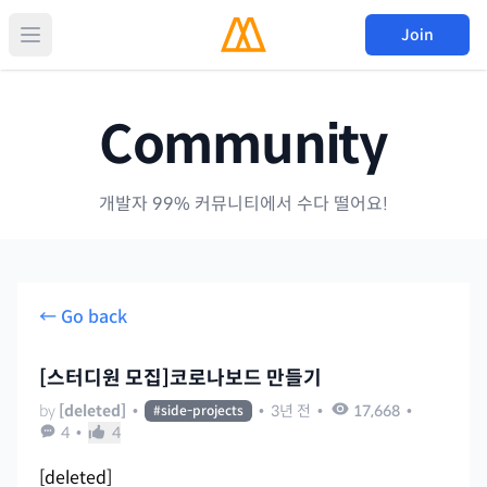
Join
Community
개발자 99% 커뮤니티에서 수다 떨어요!
← Go back
[스터디원 모집]코로나보드 만들기
by
[deleted]
•
•
3년 전
•
17,668
•
#
side-projects
4
•
4
[deleted]