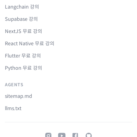
Langchain 강의
Supabase 강의
NextJS 무료 강의
React Native 무료 강의
Flutter 무료 강의
Python 무료 강의
AGENTS
sitemap.md
llms.txt
Instagram
Youtube
Facebook
GitHub