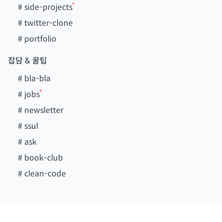
#
side-projects
#
twitter-clone
#
portfolio
잡담 & 꿀팁
#
bla-bla
#
jobs
#
newsletter
#
ssul
#
ask
#
book-club
#
clean-code