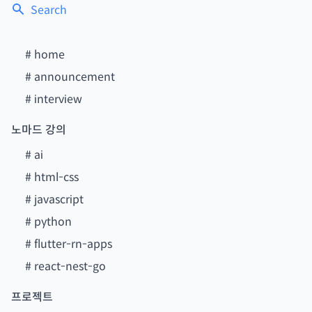
Search
#
home
#
announcement
#
interview
노마드 강의
#
ai
#
html-css
#
javascript
#
python
#
flutter-rn-apps
#
react-nest-go
프로젝트