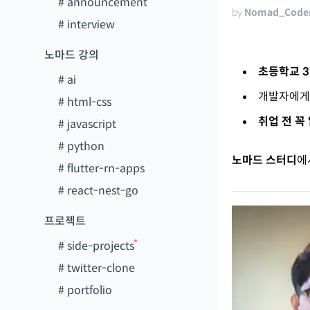
#
announcement
by
Nomad_Code
#
interview
노마드 강의
초등학교 
#
ai
개발자에
#
html-css
취업 전 꼭
#
javascript
#
python
노마드 스터디
에
#
flutter-rn-apps
#
react-nest-go
프로젝트
#
side-projects
#
twitter-clone
#
portfolio