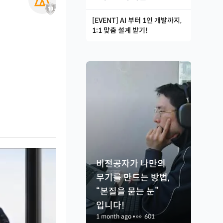
[EVENT] AI 부터 1인 개발까지,
1:1 맞춤 설계 받기!
비전공자가 나만의
무기를 만드는 방법,
“본질을 묻는 눈”
입니다!
1 month ago
•
👀
601