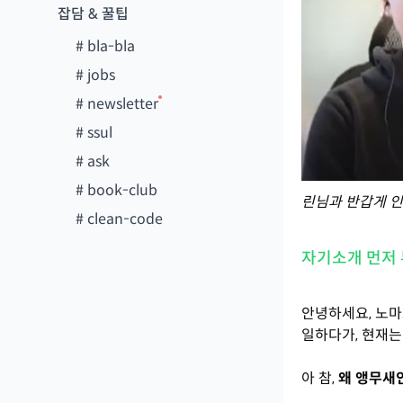
잡담 & 꿀팁
#
bla-bla
#
jobs
#
newsletter
#
ssul
#
ask
#
book-club
린님과 반갑게 인
#
clean-code
자기소개 먼저
안녕하세요, 노
일하다가, 현재는
아 참,
왜 앵무새