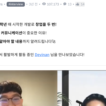
rs
•
•
3년 전
•
107,173
•
13
•
14
#
interview
3학년
때 시작한 개발로
창업을 두 번!
게
커뮤니케이션
이 중요한 이유!
 알아야 할 내용
까지 알려드립니다🚀
서 활발하게 활동 중인
Devinan
님을 만나보았습니다!