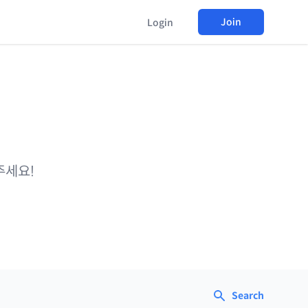
Join
Login
주세요!
Search