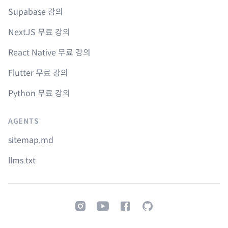
Supabase 강의
NextJS 무료 강의
React Native 무료 강의
Flutter 무료 강의
Python 무료 강의
AGENTS
sitemap.md
llms.txt
Instagram
Youtube
Facebook
GitHub