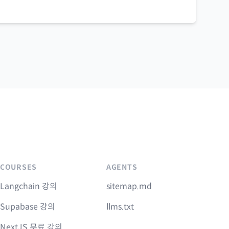
COURSES
AGENTS
Langchain 강의
sitemap.md
Supabase 강의
llms.txt
NextJS 무료 강의