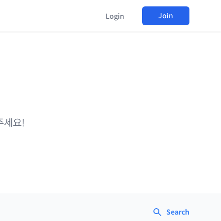
Join
Login
주세요!
Search