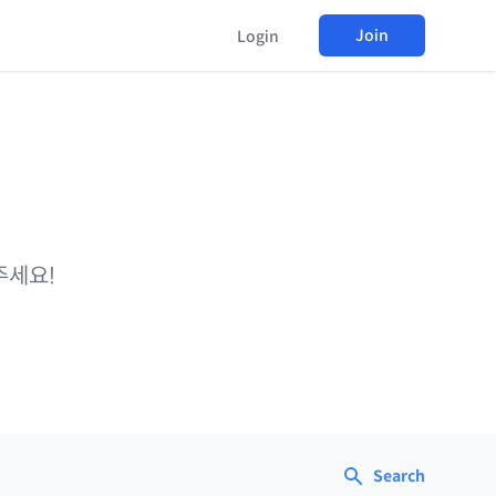
Join
Login
주세요!
Search