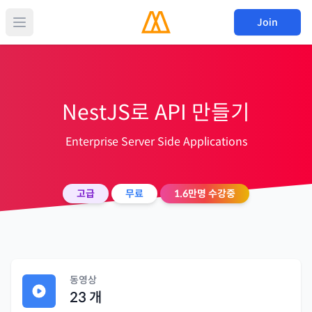
Join
NestJS로 API 만들기
Enterprise Server Side Applications
고급
무료
1.6만
명 수강중
동영상
23
개