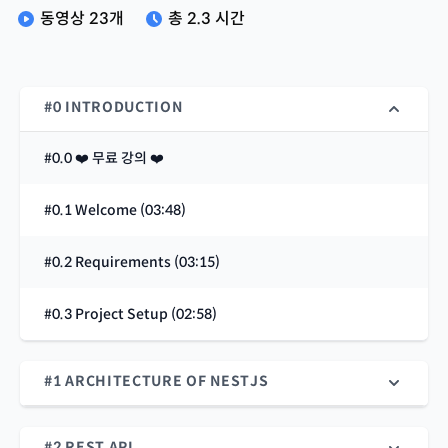
동영상
23
개
총
2.3 시간
#0 INTRODUCTION
#0.0 ❤️ 무료 강의 ❤️
#0.1 Welcome (03:48)
#0.2 Requirements (03:15)
#0.3 Project Setup (02:58)
#1 ARCHITECTURE OF NESTJS
#2 REST API