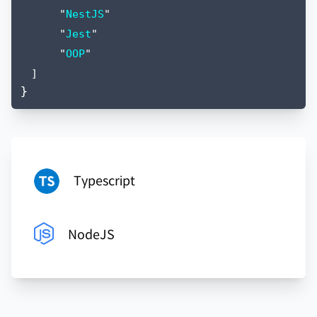
"
NestJS
"
"
Jest
"
"
OOP
"
]
}
Typescript
NodeJS