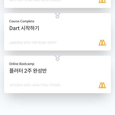
Course Complete
Dart 시작하기
ade8df6d-6f7a-4f6f-81d6-52f4f7
Online Bootcamp
플러터 2주 완성반
c0712fe5-d191-4a3a-97d1-797e00