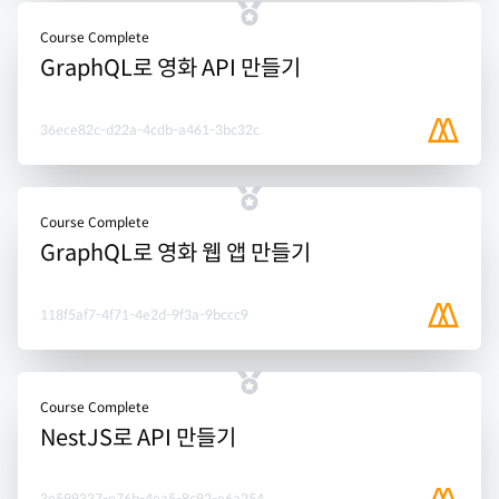
Course Complete
GraphQL로 영화 API 만들기
36ece82c-d22a-4cdb-a461-3bc32c
Course Complete
GraphQL로 영화 웹 앱 만들기
118f5af7-4f71-4e2d-9f3a-9bccc9
Course Complete
NestJS로 API 만들기
3e599337-e76b-4ea5-8c92-e6a254