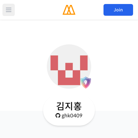
Join
김지홍
ghk0409